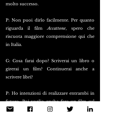
molto successo.
P: Non puoi dirlo facilmente. Per quanto 
riguarda il film 
Accattone
, spero che 
riscuota maggiore comprensione qui che 
in Italia.
G: Cosa farai dopo? Scriverai un libro o 
girerai un film? Continuerai anche a 
scrivere libri?
P: Ho intenzioni di realizzare entrambi in 
futuro. Poi voglio anche fare un film sul 
Vangelo di Matteo
 in Palestina. Si prevede 
che un altro film tratterà del 
neocolonialismo in Africa. Voglio anche 
scrivere un grande libro, ma non posso 