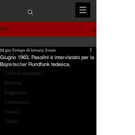
Post
Tutti i post
24 giu
Tempo di lettura: 3 min
Tutti i post
Giugno 1963, Pasolini è intervistato per la
Interviste
Bayerischer Rundfunk tedesca.
Articoli scientifici
Cinema
Saggistica
Letteratura
Poesia
Teatro