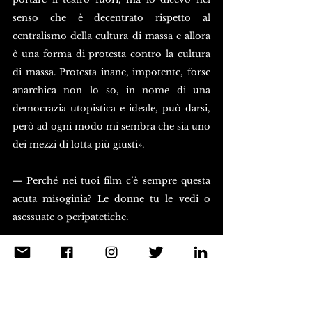
senso che è decentrato rispetto al 
centralismo della cultura di massa e allora 
è una forma di protesta contro la cultura 
di massa. Protesta inane, impotente, forse 
anarchica non lo so, in nome di una 
democrazia utopistica e ideale, può darsi, 
però ad ogni modo mi sembra che sia uno 
dei mezzi di lotta più giusti».
— Perché nei tuoi film c’è sempre questa 
acuta misoginia? Le donne tu le vedi o 
asessuate o peripatetiche.
«Mah, io non so perché. A me pare che 
siano delle figure femminili molto dolci, 
molto belle. Non sono mai proprio 
protagoniste, questo sì, però c’è Stella in 