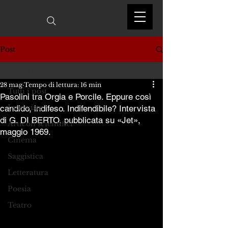
Post
Tutti i post
28 mag
Tempo di lettura: 16 min
Tutti i post
Pasolini tra Orgia e Porcile. Eppure così
Interviste
candido, indifeso. Indifendibile? Intervista
di G. DI BERTO, pubblicata su «Jet»,
Articoli scientifici
maggio 1969.
Cinema
Saggistica
Letteratura
Poesia
Teatro