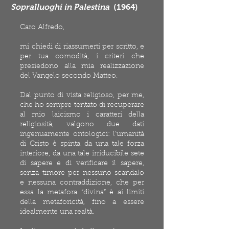
Sopralluoghi in Palestina
(1964)
Caro Alfredo,
mi chiedi di riassumerti per scritto, e
per tua comodità, i criteri che
presiedono alla mia realizzazione
del Vangelo secondo Matteo.
Dal punto di vista religioso, per me,
che ho sempre tentato di recuperare
al mio laicismo i caratteri della
religiosità, valgono due dati
ingenuamente ontologici: l’umanità
di Cristo è spinta da una tale forza
interiore, da una tale irriducibile sete
di sapere e di verificare il sapere,
senza timore per nessuno scandalo
e nessuna contraddizione, che per
essa la metafora “divina” è ai limiti
della metaforicità, fino a essere
idealmente una realtà.