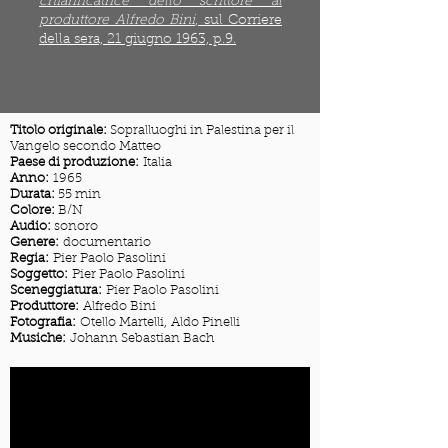
chiarificatrice dello scrittore al
produttore Alfredo Bini
, sul Corriere
della sera, 21 giugno 1963, p.9.
Titolo originale:
Sopralluoghi in Palestina per il
Vangelo secondo Matteo
Paese di produzione:
Italia
Anno:
1965
Durata:
55 min
Colore:
B/N
Audio:
sonoro
Genere:
documentario
Regia:
Pier Paolo Pasolini
Soggetto:
Pier Paolo Pasolini
Sceneggiatura:
Pier Paolo Pasolini
Produttore:
Alfredo Bini
Fotografia:
Otello Martelli
,
Aldo Pinelli
Musiche:
Johann Sebastian Bach