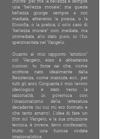
Inoltre: per me la bellezza è sempre
una “bellezza morale”, ma questa
bellezza giunge sempre a noi
mediata, attraverso la poesia, o la
filosofia, o la pratica; il solo caso di
“bellezza morale” non mediata, ma
immediata, allo stato puro, io l’ho
sperimentata nel Vangelo.
Quanto al mio rapporto “artistico”
col Vangelo, esso è abbastanza
curioso: tu forse sai che, come
scrittore nato idealmente dalla
Resistenza, come marxista ecc., per
tutti gli anni Cinquanta il mio lavoro
ideologico è stato verso la
razionalità, in polemica con
l’irrazionalismo della letteratura
decadente (su cui mi ero formato e
che tanto amavo). L’idea di fare un
film sul Vangelo, e la sua intuizione
tecnica, è invece, devo confessarlo,
frutto di una furiosa ondata
irrazionalistica.