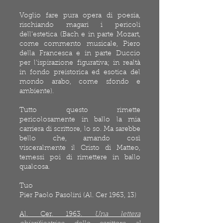
Voglio fare pura opera di poesia,
rischiando magari i pericoli
dell’estetica (Bach e in parte Mozart,
come commento musicale, Piero
della Francesca e in parte Duccio
per l’ispirazione figurativa; in realtà
in fondo preistorica ed esotica del
mondo arabo, come sfondo e
ambiente).
Tutto questo rimette
pericolosamente in ballo la mia
carriera di scrittore, lo so. Ma sarebbe
bello che, amando così
visceralmente il Cristo di Matteo,
temessi poi di rimettere in ballo
qualcosa.
Tuo
Pier Paolo Pasolini (Al. Cer 1963, 13)
Al. Cer. 1963.
Una lettera