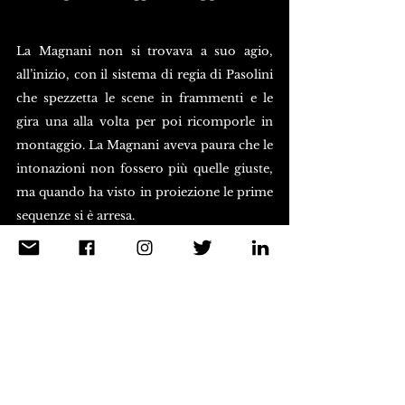
La Magnani non si trovava a suo agio, 
all’inizio, con il sistema di regia di Pasolini 
che spezzetta le scene in frammenti e le 
gira una alla volta per poi ricomporle in 
montaggio. La Magnani aveva paura che le 
intonazioni non fossero più quelle giuste, 
ma quando ha visto in proiezione le prime 
sequenze si è arresa.
Io devo girare così per due ragioni – 
dice Pasolini – la prima è che ho un 
senso pittorico, statico, 
dell’immagine e quindi non posso 
fare scene lunghe. In secondo luogo, 
lavorando con attori presi dalla 
strada, non posso chiedere loro 