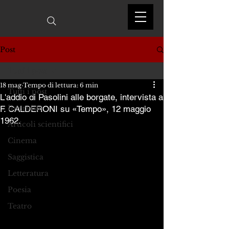
Post
Tutti i post
18 mag
Tempo di lettura: 6 min
Tutti i post
L'addio di Pasolini alle borgate, intervista a
Interviste
F. CALDERONI su «Tempo», 12 maggio
1962.
Articoli scientifici
Cinema
Saggistica
Letteratura
Poesia
Teatro