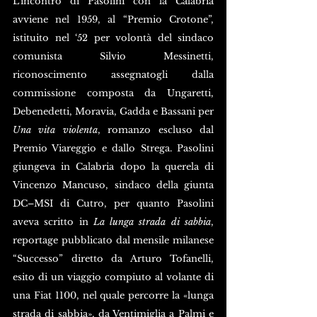
L’incontro di Pasolini con la Calabria 
avviene nel 1959, al “Premio Crotone”, 
istituito nel ‘52 per volontà del sindaco 
comunista Silvio Messinetti, 
riconoscimento assegnatogli dalla 
commissione composta da Ungaretti, 
Debenedetti, Moravia, Gadda e Bassani per 
Una vita violenta
, romanzo escluso dal 
Premio Viareggio e dallo Strega. Pasolini 
giungeva in Calabria dopo la querela di 
Vincenzo Mancuso, sindaco della giunta 
DC–MSI di Cutro, per quanto Pasolini 
aveva scritto in 
La lunga strada di sabbia
, 
reportage pubblicato dal mensile milanese 
“Successo” diretto da Arturo Tofanelli, 
esito di un viaggio compiuto al volante di 
una Fiat 1100, nel quale percorre la «lunga 
strada di sabbia», da Ventimiglia a Palmi e 