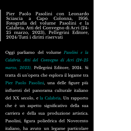
Pier Paolo Pasolini con Leonardo 
Sciascia a Capo Colonna, 1956. 
Fotografia del volume Pasolini e la 
Calabria. Atti del Convegno di Acri (24-
25 marzo, 2023), Pellegrini Editore, 
2024/Tutti i diritti riservati
Oggi parliamo del volume 
Pasolini e la 
Calabria
. 
Atti del Convegno di Acri (24-25 
marzo, 2023)
, 
Pellegrini Editore, 2024. Si 
tratta di un’opera che esplora il legame tra 
Pier Paolo Pasolini
, una delle figure più 
influenti del panorama culturale italiano 
del XX secolo, e 
la Calabria
. Un rapporto 
che è un aspetto significativo della sua 
carriera e della sua produzione artistica. 
Pasolini, figura poliedrica del Novecento 
italiano, ha avuto un legame particolare 