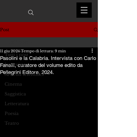
Post
Tutti i post
11 giu 2024
Tempo di lettura: 9 min
Tutti i post
Pasolini e la Calabria. Intervista con Carlo
Interviste
Fanelli, curatore del volume edito da
Pellegrini Editore, 2024.
Articoli scientifici
Cinema
Saggistica
Letteratura
Poesia
Teatro