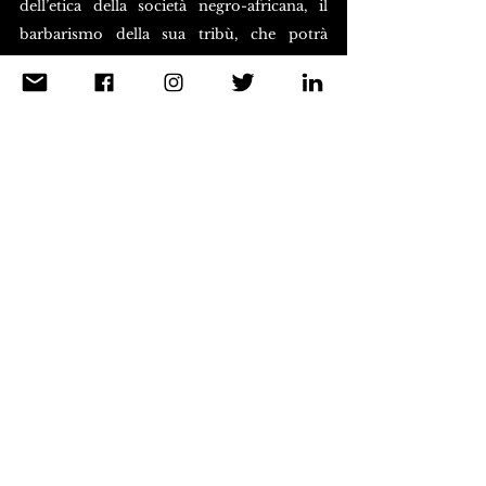
dell’etica della società negro-africana, il 
barbarismo della sua tribù, che potrà 
esprimersi anche attraverso la nozione di 
cannibalismo. Rientra violentemente 
traumatizzato da tutto ciò che ha visto e 
appreso. Un professore di letteratura cura 
la sua nevrosi orientandolo verso la 
poesia.
— Sarà, se volete, la storia della nascita di 
un poeta africano, che diventerà un leader 
politico dell’Africa nuova.
— E la letteratura, il romanzo, li 
abbandona?
— No, è il cinema che abbandonerò, tra 
due o tre anni, per dedicarmi al libro a cui 
penso da moltissimo tempo.