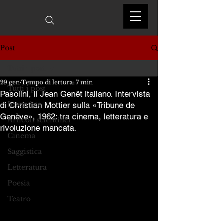
Post
Tutti i post
29 gen
Tempo di lettura: 7 min
Tutti i post
Pasolini, il Jean Genêt italiano. Intervista
Interviste
di Christian Mottier sulla «Tribune de
Genève», 1962: tra cinema, letteratura e
Articoli scientifici
rivoluzione mancata.
Cinema
Saggistica
Letteratura
Poesia
Teatro