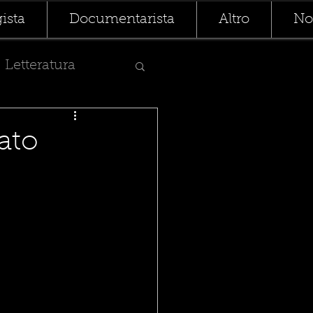
ista
Documentarista
Altro
Not
Letteratura
tato