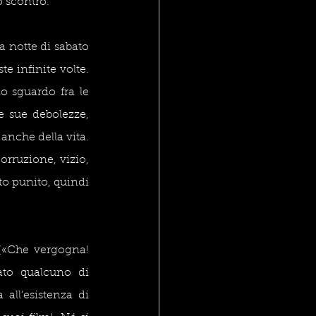
 scontro. 
a notte di sabato 
 infinite volte. 
 sguardo fra le 
e sue debolezze, 
anche della vita. 
rruzione, vizio, 
o punito, quindi 
 («Che vergogna! 
to qualcuno di 
ll'esistenza di 