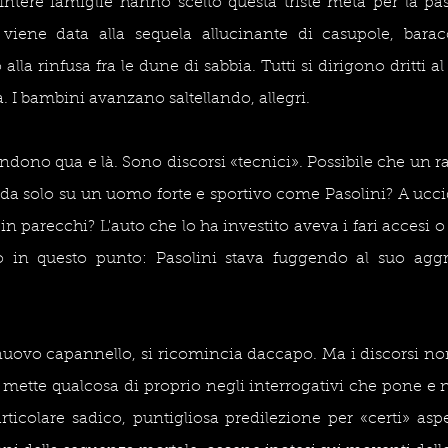
 Intere famiglie hanno scelto questa triste meta per la pass
iene data alla sequela allucinante di casupole, baracc
lla rinfusa fra le dune di sabbia. Tutti si dirigono dritti al 
 I bambini avanzano saltellando, allegri. 
ndono qua e là. Sono discorsi «tecnici». Possibile che un ra
e da solo su un uomo forte e sportivo come Pasolini? A uccid
n parecchi? L'auto che lo ha investito aveva i fari accesi o 
o in questo punto: Pasolini stava fuggendo al suo aggr
ovo capannello, si ricomincia daccapo. Ma i discorsi non 
mette qualcosa di proprio negli interrogativi che pone e ne
articolare sadico, puntigliosa predilezione per «certi» asp