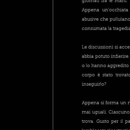
giornali fra le mani.
Appena un'occhiata v
abusive che pullulano a
consumata la tragedia.
Le discussioni si acce
abbia potuto infierir
o lo hanno aggredito i
corpo è stato trovat
inseguirlo? 
Appena si forma un nu
mai uguali. Ciascuno 
trova. Gusto per il p