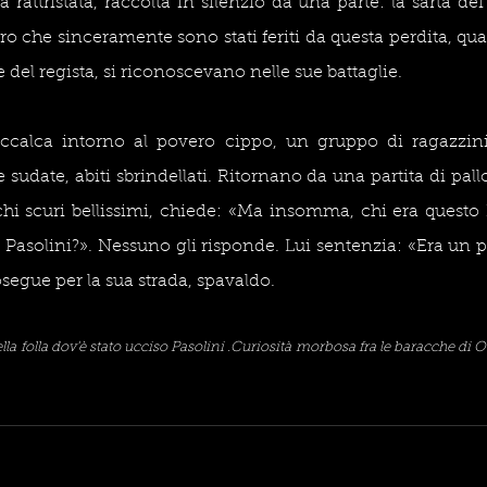
attristata, raccolta in silenzio da una parte: la sarta dei 
ro che sinceramente sono stati feriti da questa perdita, q
e del regista, si riconoscevano nelle sue battaglie. 
ccalca intorno al povero cippo, un gruppo di ragazzini 
sudate, abiti sbrindellati. Ritornano da una partita di pall
occhi scuri bellissimi, chiede: «Ma insomma, chi era questo 
er Pasolini?». Nessuno gli risponde. Lui sentenzia: «Era un 
egue per la sua strada, spavaldo. 
lla folla dov'è stato ucciso Pasolini .Curiosità morbosa fra le baracche di O