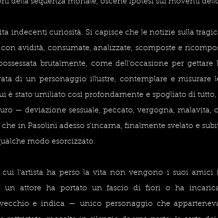
oni della sequenza mortale, oscene ipotesi sui moventi dello
a indecenti curiosità. Si capisce che le notizie sulla tragic
e con avidità, consumate, analizzate, scomposte e ricomposte
ossessata brutalmente, come dell'occasione per gettare lo
vata di un personaggio illustre, contemplare e misurare l
lui è stato umiliato così profondamente e spogliato di tutto, 
ro — deviazione sessuale, peccato, vergogna, malavita, co
che in Pasolini adesso s'incarna, finalmente svelato e subit
qualche modo esorcizzato.
n cui l'artista ha perso la vita non vengono i suoi amici
 un attore ha portato un fascio di fiori o ha incarica
vecchio e indica — unico personaggio che apparteneva a