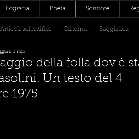
Biografia
Poeta
Scrittore
Reg
Articoli scientifici
Cinema
Saggistica
ttura: 3 min
vati
aggio della folla dov'è s
solini. Un testo del 4
e 1975