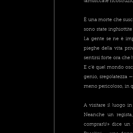
lambiccate ricostruzi
È una morte che suscit
sono state inghiottit
La gente se ne è imp
pieghe della vita pri
sentirsi forte ora che 
E c'è quel mondo oscu
genio, sregolatezza — 
meno pericoloso, in 
A visitare il luogo i
Neanche un regista,
comprarli!» dice un 