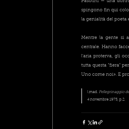
Pasolini — una donna r
spingono fin qui colo
la genialità del poeta 
Mentre la gente si a
centrale. Hanno facce 
l'aria proterva, gli 
tutta questa "fiera" p
Uno come noi». E pros
l.mad. 
Pellegrinaggio de
4 novembre 1975, p.2.