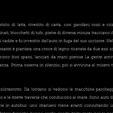
ttolo di latta, rivestito di carta, con garofani rossi e cri
inati, blocchetti di tufo, pietre di diversa misura tracciano i
 cadde e fu investito dall'auto in fuga del suo uccisore. Nell
sastri è piantata una croce di legno ricavata da due assi sc
cono fiori sparsi, lanciati da mani pietose La gente arriv
anza. Prima osserva in silenzio, poi si avvicina al misero t
ininterrotto. Da lontano si vedono le macchine parcheggia
lo e le strette traverse che conducono al mare. Sono auto di
e in autobus: uno straniero viene avanti consultando un