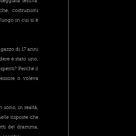
eggiata festiva. 
he, costruzioni 
luogo in cui si è 
gazzo di 17 anni 
ere è stato uno, 
spenti? Perché il 
essore o voleva 
sono, in realtà, 
lle risposte che 
etti del dramma, 