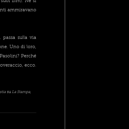
suoi film). Né si 
uanti ammiravano 
passa sulla via 
one. Uno di loro, 
Pasolini? Perché 
poveraccio, ecco. 
stia 
su 
La Stampa,