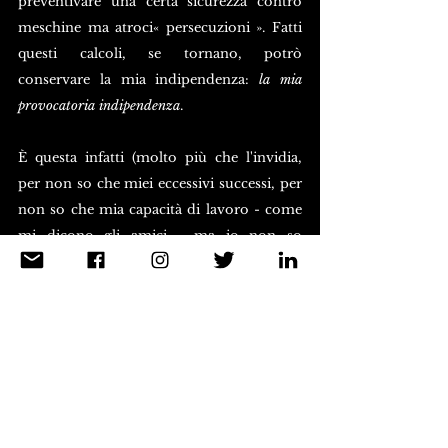
preventivare una certa sicurezza contro 
meschine ma atroci« persecuzioni ». Fatti 
questi calcoli, se tornano, potrò 
conservare la mia indipendenza: 
la mia 
provocatoria indipendenza
. 
È questa infatti (molto più che l'invidia, 
per non so che miei eccessivi successi, per 
non so che mia capacità di lavoro - come 
mi dicono gli amici - ma io non so 
immaginare l'invidia come qualcosa di 
reale, qualcosa da prendere in 
considerazione) che fa nascere contro di 
me tante ostilità. La mia indipendenza, che 
è la mia forza, implica la solitudine, che è 
la mia debolezza. Odio - come ho tante 
volte detto - l'indipendenza politica. La 
mia è quindi una indipendenza, diciamo, 