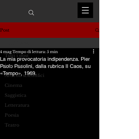
Post
Tutti i post
4 mag
Tempo di lettura: 5 min
Tutti i post
La mia provocatoria indipendenza. Pier
Interviste
Paolo Pasolini, dalla rubrica Il Caos, su
«Tempo», 1969.
Articoli scientifici
Cinema
Saggistica
Letteratura
Poesia
Teatro