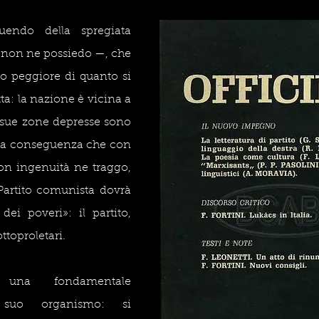
endo della spregiata 
 non ne possiedo —, che 
to peggiore di quanto si 
: la nazione è vicina a 
e sue zone depresse sono 
 La conseguenza che con 
con ingenuità ne traggo, 
Partito comunista dovrà 
dei poveri»: il partito, 
ttoproletari.
una fondamentale 
suo organismo: si 