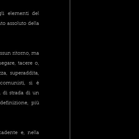
i elementi del 
o assoluto della 
essun ritorno, ma 
egare, tacere o, 
a, superaddita, 
comunisti, si è 
 di strada di un 
definizione, più 
adente e, nella 