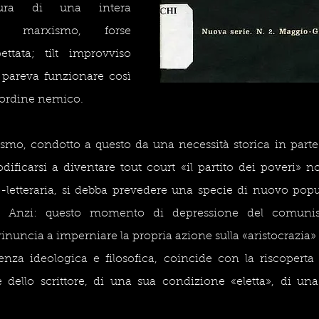
ttura di una intera 
l marxismo, forse 
ttata; tilt improvviso 
pareva funzionare così 
’ordine nemico.
ismo, condotto a questo da una necessità storica in parte
ificarsi a diventare tout court «il partito dei poveri» no
o-letteraria, si debba prevedere una specie di nuovo popu
. Anzi: questo momento di depressione del comunis
rinuncia a imperniare la propria azione sulla «aristocrazia»
genza ideologica e filosofica, coincide con la riscopert
 dello scrittore, di una sua condizione «eletta», di una 