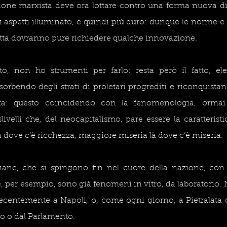
zione marxista deve ora lottare contro una forma nuova di
i aspetti illuminato, e quindi più duro: dunque le norme e l
otta dovranno pure richiedere qualche innovazione.
, non ho strumenti per farlo: resta però il fatto, ele
rbendo degli strati di proletari progrediti e riconquistando
sta: questo coincidendo con la fenomenologia, ormai i
livelli che, del neocapitalismo, pare essere la caratteristi
 dove c’è ricchezza, maggiore miseria là dove c’è miseria.
liane, che si spingono fin nel cuore della nazione, con l
le, per esempio, sono già fenomeni in vitro, da laboratorio.
centemente a Napoli, o, come ogni giorno, a Pietralata o
ro o dal Parlamento.