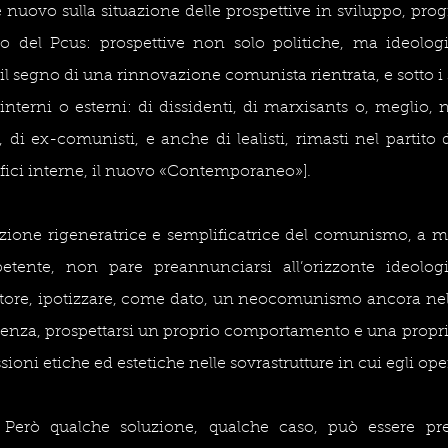
 nuovo sulla situazione delle prospettive in sviluppo, progr
 del Pcus: prospettive non solo politiche, ma ideologich
il segno di una rinnovazione comunista rientrata, e sotto i 
interni o esterni: di dissidenti, di marxisants o, meglio, n
 di ex-comunisti, e anche di lealisti, rimasti nel partito di
rfici interne, il nuovo «Contemporaneo»].
uzione rigeneratrice e semplificatrice del comunismo, a me
tente, non pare preannunciarsi all’orizzonte ideologic
ttore, ipotizzare, come dato, un neocomunismo ancora nell
guenza, prospettarsi un proprio comportamento e una propria
oni etiche ed estetiche nelle sovrastrutture in cui egli ope
Però qualche soluzione, qualche caso, può essere previ