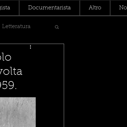
ista
Documentarista
Altro
Not
Letteratura
olo
volta
959.