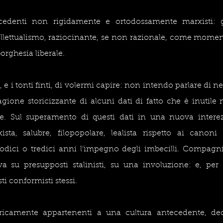
cedenti non rigidamente e ortodossamente marxisti: gl
tellettualismo, raziocinante, se non razionale, come moment
orghesia liberale.
, e i tonti finti, di volermi capire: non intendo parlare di n
agione storicizzante di alcuni dati di fatto che è inutile n
. Sul superamento di questi dati in una nuova interezz
ista, salubre, filopopolare, lealista rispetto ai canoni 
dodici o tredici anni l’impegno degli imbecilli. Compagni
a su presupposti stalinisti, su una involuzione: e, per 
i conformisti stessi.
oricamente appartenenti a una cultura antecedente, dec