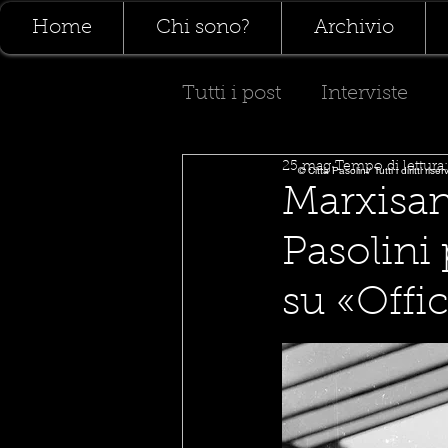
Home
Chi sono?
Archivio
Tutti i post
Interviste
25 mag
Tempo di lettura
Poesia
Teatro
© Città Pasolini/ Tutti i diritti riser
Marxisan
Pasolini 
su «Offi