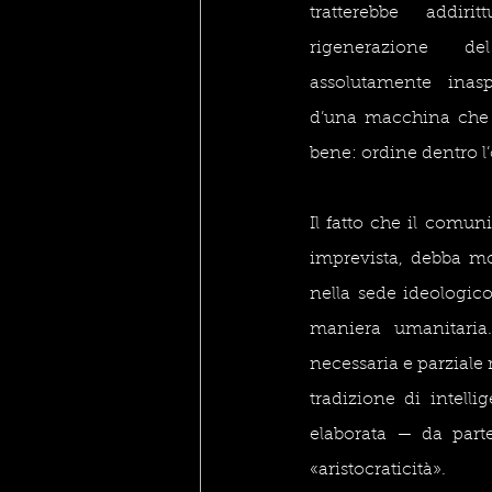
tratterebbe addiri
rigenerazione de
assolutamente inaspe
d’una macchina che 
bene: ordine dentro l
Il fatto che il comun
imprevista, debba mod
nella sede ideologic
maniera umanitaria
necessaria e parziale 
tradizione di intelli
elaborata — da parte
«aristocraticità».