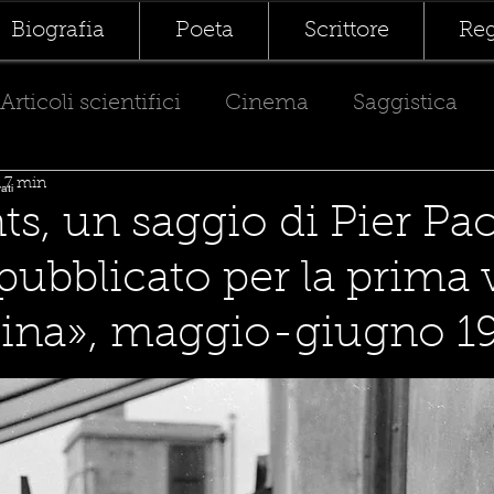
Biografia
Poeta
Scrittore
Reg
Articoli scientifici
Cinema
Saggistica
: 7 min
vati
ts, un saggio di Pier Pa
pubblicato per la prima 
cina», maggio-giugno 1