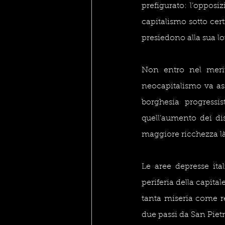
prefigurato: l’opposi
capitalismo sotto cert
presiedono alla sua l
Non entro nel merito
neocapitalismo va asso
borghesia progressi
quell’aumento dei dis
maggiore ricchezza là
Le aree depresse ita
periferia della capita
tanta miseria come re
due passi da San Piet