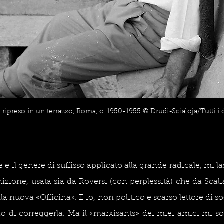
 ripreso in un terrazzo, Roma, c. 1950-1955 © Drudi-Scialoja/Tutti i dir
e e il genere di suffisso applicato alla grande radicale, mi l
nizione, usata sia da Roversi (con perplessità) che da Scali
 nuova «Officina». E io, non politico e scarso lettore di so
o di correggerla. Ma il «marxisants» dei miei amici mi solle