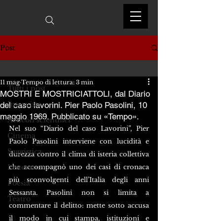
Post
Tutti i post
11 mag
Tempo di lettura: 3 min
Tutti i post
MOSTRI E MOSTRICIATTOLI, dal Diario
Interviste
del caso lavorini. Pier Paolo Pasolini, 10
maggio 1969. Pubblicato su «Tempo».
Articoli scientifici
Nel suo “Diario del caso Lavorini”, Pier 
Cinema
Paolo Pasolini interviene con lucidità e 
Saggistica
durezza contro il clima di isteria collettiva 
Letteratura
che accompagnò uno dei casi di cronaca 
più sconvolgenti dell’Italia degli anni 
Poesia
Sessanta. Pasolini non si limita a 
Teatro
commentare il delitto: mette sotto accusa 
il modo in cui stampa, istituzioni e 