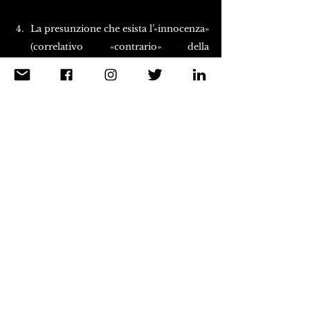
La presunzione che esista l’«innocenza» 
(correlativo «contrario» della 
mostruosità). Dal seguito delle indagini 
a Viareggio risulterà che tale innocenza 
non esiste, e che nessuno è angelo 
vittima del diavolo.
La vigliaccheria della stampa (non 
posso accusare nessuno di persona: 
prima di tutto perché non sono un 
accusatore; e poi perché anche i 
singoli giornalisti sono vittime o della 
propria ignoranza — un minimo di 
letture, Dio mio! — o dei propri 
obblighi di mestiere: lo stipendio).