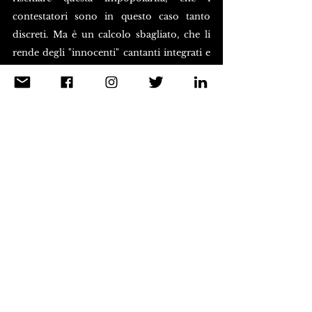
contestatori sono in questo caso tanto 
discreti. Ma è un calcolo sbagliato, che li 
rende degli "innocenti" cantanti integrati e 
del loro pubblico.
Pier Paolo Pasolini. San Remo: povere 
idiozie, su Tempo, n.7 15 febbraio 1969, 
ora in Pasolini. Saggi sulla politica e 
sulla società, Mondadori. I Meridiani, 
1999, pp.1183-84.
Saggistica