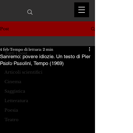
Post
Tutti i post
4 feb
Tempo di lettura: 2 min
Tutti i post
Sanremo: povere idiozie. Un testo di Pier
Interviste
Paolo Pasolini, Tempo (1969)
Articoli scientifici
Cinema
Saggistica
Letteratura
Poesia
Teatro