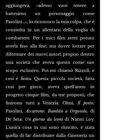
aggiungeva, «adesso vuoi tenere a 
battesimo un personaggio come 
Pasolini...», lo riconosco la mia colpa, che è 
consistita in un allentarsi della voglia di 
combattere. Per i mici film avrei potuto 
averla fino alla fine, ma dover lottare per 
difermare dei nuovi autori propno dentro 
una società che aveva questo come suo 
scopo esclusivo. Poi mi chiamò Rizzoli, e 
cosi è finita. Questa piccola società, fatta 
cosi per gioco, aveva quell'anno in 
progetto cinque film, da me proposti, che 
finirono tutti a Venezia: Olmi, 
Il posto
; 
Pasolini, 
Accattone
; 
Bandito a Orgosolo,
 di 
De Seta; 
Un giorno da leoni
 di Nanni Loy. 
L'unica cosa in cui sono riuscito, è stata 
quella di far distribuire dalla Cineneriz un 