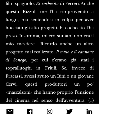
film spagnolo. 
El cochecito 
di Ferreri. Anche 
questo Rizzoli me l'ha rimproverato a 
lungo, ma sentendosi in colpa per aver 
bocciato gli alto progetti. El cochecito l'ha 
preso. Insomma, mi ero stufato, non era il 
mio mestiere... Ricordo anche un altro 
progetto mai realizzato. 
Il mulo e il cannone 
di Sonego,
 per cui c'erano già stati i 
sopralluoghi in Friuli. Se, invece di 
Fracassi, avessi avuto un Bini o un giovane 
Cervi, questi produttori un po' 
«mascalzoni» che hanno proprio l'unzione 
del cinema nel senso dell'avventura! (...) 
Era quel che ci sarebbe voluto in una 
società che nasceva con propositi un po' 
donchisciotteschi, goliardici, 
irresponsabili, da barca dei comici. Non 