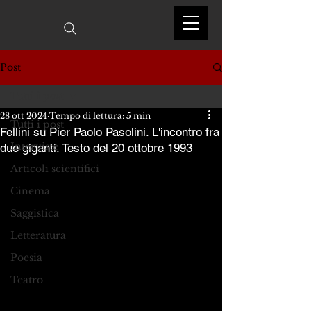
Post
Tutti i post
28 ott 2024
Tempo di lettura: 5 min
Tutti i post
Fellini su Pier Paolo Pasolini. L'incontro fra
Interviste
due giganti. Testo del 20 ottobre 1993
Articoli scientifici
Cinema
Saggistica
Letteratura
Poesia
Teatro