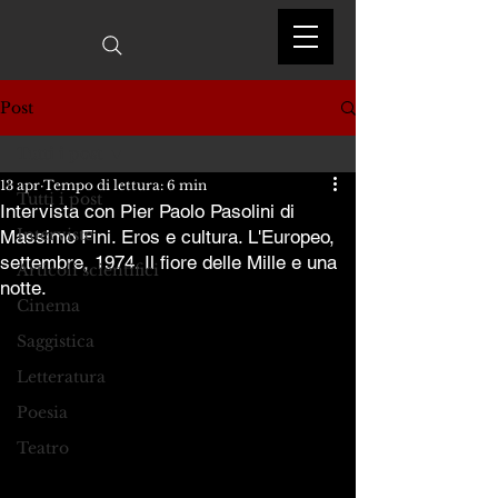
Post
Tutti i post
13 apr
Tempo di lettura: 6 min
Tutti i post
Intervista con Pier Paolo Pasolini di
Interviste
Massimo Fini. Eros e cultura. L'Europeo,
settembre, 1974. Il fiore delle Mille e una
Articoli scientifici
notte.
Cinema
Saggistica
Letteratura
Poesia
Teatro