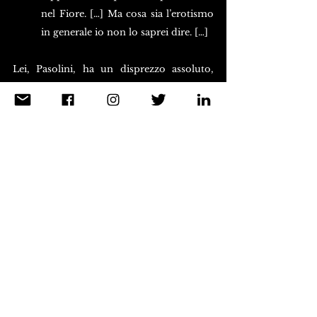
nel Fiore. […] Ma cosa sia l’erotismo 
in generale io non lo saprei dire. […]
Lei, Pasolini, ha un disprezzo assoluto, 
feroce per la borghesia. Ma non soffrono 
forse anche i borghesi? Non esiste anche 
una sofferenza borghese oltre che una 
sofferenza proletaria, e contadina? Non 
sono anche i borghesi vittime del crollo e 
della sostituzione di quei modelli culturali 
di cui lei parlava prima?
No. I borghesi non hanno fatto altro 
che aggiornare i loro modelli 
culturali, cosa che del resto è loro 
riuscita facile e per nulla dolorosa. 
No, non ho nessuna pena per i 