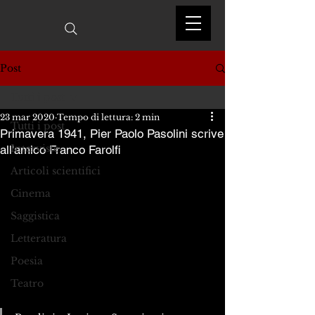
Post
Tutti i post
23 mar 2020
Tempo di lettura: 2 min
Tutti i post
Primavera 1941, Pier Paolo Pasolini scrive
Interviste
all'amico Franco Farolfi
Articoli scientifici
Cinema
Saggistica
Letteratura
Poesia
Teatro