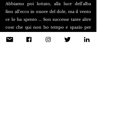
Abbiamo poi lottato, alla luce dell'alba 
fino all'ecco in onore del dole, ma il vento 
ce lo ha spento ... Son successe tante altre 
cose che qui non ho tempo e spazio per 
dirti: lo farò appena possibile. Arrivederci 
presto.
Ti abbraccio
PPP
Pier Paolo Pasolini dalla 
Lettera a 
Franco Farolfi. Parma
 (primavera 1941) 
in
Lettere (1940-1954)
, Einaudi (1986)