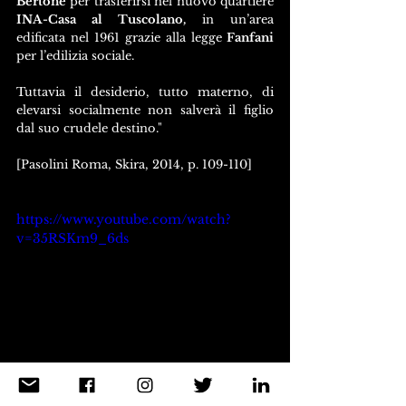
Bertone
 per trasferirsi nel nuovo quartiere 
INA-Casa al Tuscolano,
 in un’area 
edificata nel 1961 grazie alla legge
 Fanfani
per l’edilizia sociale.
Tuttavia il desiderio, tutto materno, di 
elevarsi socialmente non salverà il figlio 
dal suo crudele destino."
[Pasolini Roma, Skira, 2014, p. 109-110]
https://www.youtube.com/watch?
v=35RSKm9_6ds