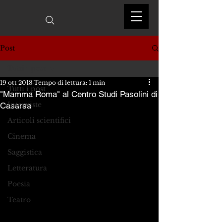
Post
Tutti i post
19 ott 2018
Tempo di lettura: 1 min
Tutti i post
"Mamma Roma" al Centro Studi Pasolini di
Interviste
Casarsa
Articoli scientifici
Cinema
Saggistica
Letteratura
Poesia
Teatro