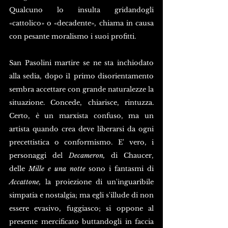
Qualcuno lo insulta gridandogli 
«cattolico» o «decadente», chiama in causa 
con pesante moralismo i suoi profitti. 
San Pasolini martire se ne sta inchiodato 
alla sedia, dopo i1 primo disorientamento 
sembra accettare con grande naturalezze la 
situazione. Concede, chiarisce, rintuzza. 
Certo, è un marxista confuso, ma un 
artista quando crea deve liberarsi da ogni 
precettistica o conformismo. E' vero, i 
personaggi del 
Decameron,
 di Chaucer, 
delle 
Mille e una notte
 sono i fantasmi di 
Accattone,
 la proiezione di un'inguaribile 
simpatia e nostalgia; ma egli s'illude di non 
essere evasivo, fuggiasco; si oppone al 
presente mercificato buttandogli in faccia 