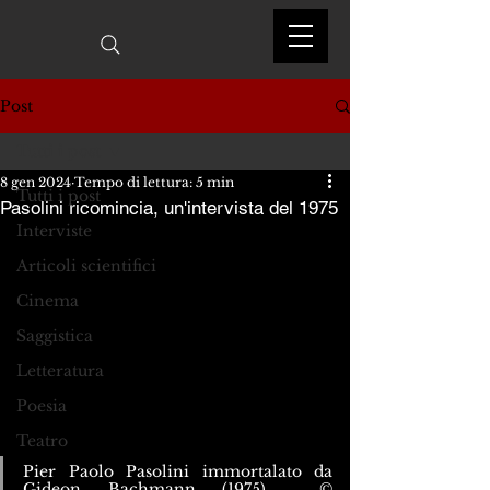
Post
Tutti i post
8 gen 2024
Tempo di lettura: 5 min
Tutti i post
Pasolini ricomincia, un'intervista del 1975
Interviste
Articoli scientifici
Cinema
Saggistica
Letteratura
Poesia
Teatro
Pier Paolo Pasolini immortalato da 
Gideon Bachmann (1975)  © 