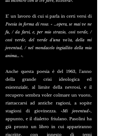
all'incontro con le tre fiere, eccetera». 
E' un lavoro di cui si parla in certi versi di 
Poesia in forma di rosa
: 
« ...opera, se mai ve ne 
fu, / da farsi, e, per mio strazio, così verde, / 
così verde, del verde d'una vo'ta, della mi 
joventud, / nel mondacelo ingiallito della mia 
anima... ». 
Anche questa poesia è del 1963, l'anno 
della grande crisi ideologica ed 
esistenziale, al limite della nevrosi, e il 
recupero sembra voler colmare un vuoto, 
riattaccarsi ad antiche ragioni, a sopite 
stagioni di giovinezza. «
Mi joventud
», 
appunto, e il dialetto friulano. Pasolini ha 
già pronto un libro in cui appariranno 
riscritte, con innesto di temi 