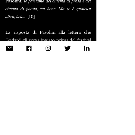
Pasolini: 
se parliamo del cinema di prosa e del 
cinema di poesia, va bene. Ma se è qualcun 
altro, beh... 
 [10]
La risposta di Pasolini alla lettera che 
Godard gli aveva inviato prima del festival 
arriva soltanto a ottobre. Scrive Pasolini di 
apprezzare molto 
La chinoise
, un opera 
secondo lui: 
bellissima, opera di un santo, 
magari di una religione discutibile e perversa, 
ma sempre religione. 
Il progetto 
Amore e rabbia
, film collettivo 
italo/francese, che vide impegnati anche 
Bernardo Bertolucci e Carlo Lizzani, 
riunisce di nuovo i due registi. A Roma nel 
gennaio 1969, la lente dei fotografi 
dell’agenzia Reporters Associati immortala 