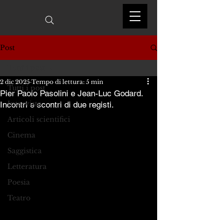
Post
Tutti i post
2 dic 2025
Tempo di lettura: 5 min
Tutti i post
Pier Paolo Pasolini e Jean-Luc Godard.
Interviste
Incontri e scontri di due registi.
Articoli scientifici
Cinema
Saggistica
Letteratura
Poesia
Teatro