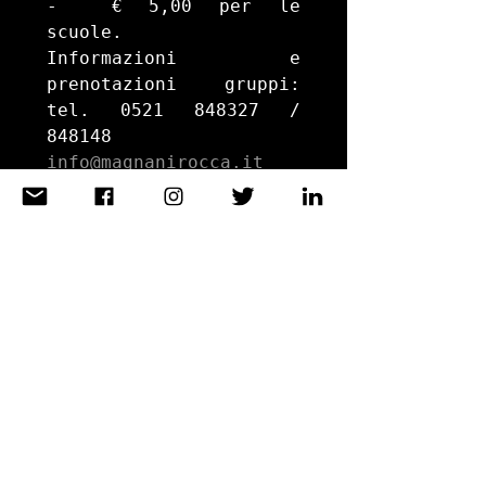
-  € 5,00 per le 
scuole. 

Informazioni e 
prenotazioni gruppi: 
tel. 0521 848327 / 
848148  
info@magnanirocca.it
www.magnanirocca.it    

Il sabato ore 16 e la 
domenica e festivi ore 
11.30, 15.30, 16.30, 
visita alla mostra 
‘Miró. Il colore dei 
sogni’ e alla mostra 
‘Pasolini’ con guida 
specializzata; è 
possibile prenotare a 
segreteria@magnanirocca
.it
 , oppure 