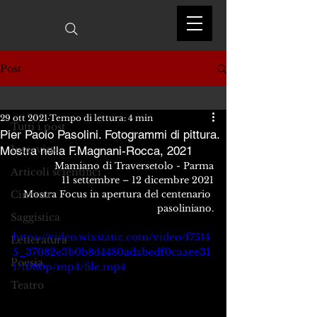
Post
Tutti i post
29 ott 2021
Tempo di lettura: 4 min
Tutti i post
Pier Paolo Pasolini. Fotogrammi di pittura.
Interviste
Mostra nella F.Magnani-Rocca, 2021
Mamiano di Traversetolo - Parma
Articoli scientifici
11 settembre – 12 dicembre 2021
Cinema
Mostra Focus in apertura del centenario 
pasoliniano.
Saggistica
https://video.wixstatic.com/video/f7514
Letteratura
5_37082e3b0b8d4480adabedf0caaee31
Poesia
1/1080p/mp4/file.mp4
Teatro