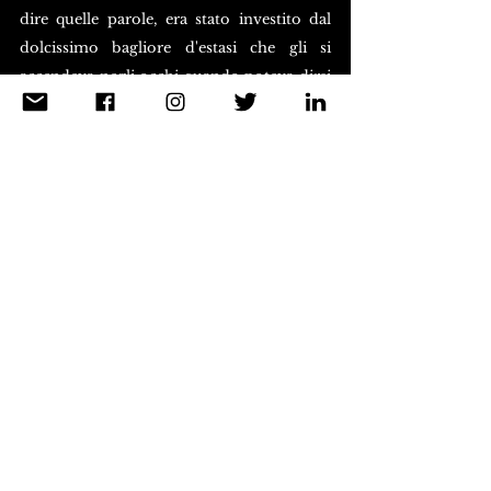
dire quelle parole, era stato investito dal 
dolcissimo bagliore d'estasi che gli si 
accendeva negli occhi quando poteva dirsi 
soddisfatto senza riserve da qualcosa di 
suo. 
Narcisismo? Gli accadeva di abbandonarsi 
a se stesso in un modo cosi totale che non 
avresti immaginato quanto quel 
medesimo uomo potesse fare uso 
razionale della propna aggressività, come 
accadeva nei pamphlet corsari e luterani. Il 
moto della sua ragione aveva un corso 
imprevedibile. Se parlava di rivolta, in 
quella rivolta c'era anche l'«accettazione 
dell'inaccettabile».