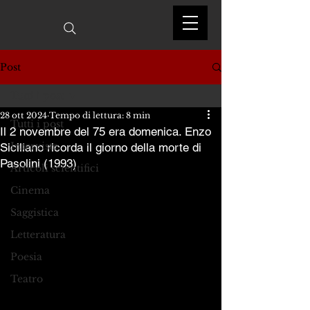
Post
Tutti i post
28 ott 2024
Tempo di lettura: 8 min
Tutti i post
Il 2 novembre del 75 era domenica. Enzo
Interviste
Siciliano ricorda il giorno della morte di
Pasolini (1993)
Articoli scientifici
Cinema
Saggistica
Letteratura
Poesia
Teatro