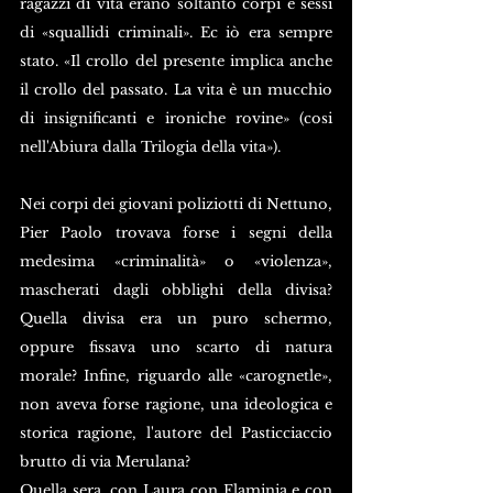
ragazzi di vita erano soltanto corpi e sessi 
di «squallidi criminali». Ec iò era sempre 
stato. «Il crollo del presente implica anche 
il crollo del passato. La vita è un mucchio 
di insignificanti e ironiche rovine» (cosi 
nell'Abiura dalla Trilogia della vita»).
Nei corpi dei giovani poliziotti di Nettuno, 
Pier Paolo trovava forse i segni della 
medesima «criminalità» o «violenza», 
mascherati dagli obblighi della divisa? 
Quella divisa era un puro schermo, 
oppure fissava uno scarto di natura 
morale? Infine, riguardo alle «carognetle», 
non aveva forse ragione, una ideologica e 
storica ragione, l'autore del Pasticciaccio 
brutto di via Merulana?
Quella sera, con Laura con Flaminia e con 