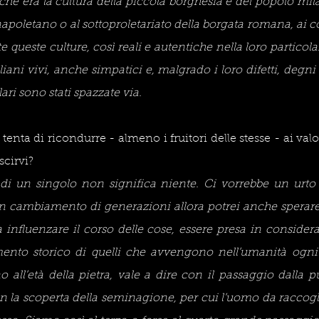
 che era la cultura della piccola borghesia e del popolo mil
poletano o al sottoproletariato della borgata romana, ai co
tte queste culture, così reali e autentiche nella loro particola
iani vivi, anche simpatici e, malgrado i loro difetti, degni
ari sono stati spazzate via.
tenta di ricondurre - almeno i fruitori delle stesse - ai valori
scirvi?
di un singolo non significa niente. Ci vorrebbe un urto m
 un cambiamento di generazioni allora potrei anche sperare 
a influenzare il corso delle cose, essere presa in considera
ento storico di quelli che avvengono nell’umanità ogni m
 all’età della pietra, vale a dire con il passaggio dalla pur
on la scoperta della seminagione, per cui l’uomo da raccogli