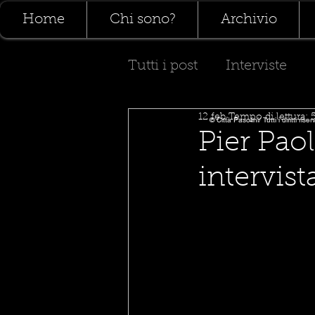
Home
Chi sono?
Archivio
Tutti i post
Interviste
12 feb
Tempo di lettura: 
Poesia
Teatro
© Città Pasolini/ Tutti i diritti riser
Pier Paol
intervist