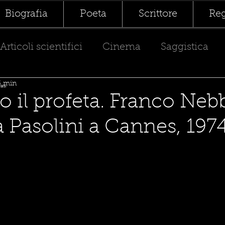
Biografia
Poeta
Scrittore
Reg
Articoli scientifici
Cinema
Saggistica
5 min
vati
o il profeta. Franco Neb
a Pasolini a Cannes, 1974