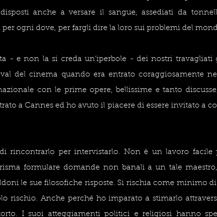
isposti anche a versare il sangue, assediati da tonnella
i per ogni dove, per fargli dire la loro sui problemi del mon
ta - e non la si creda un’iperbole - dei nostri travagliati 
stival del cinema quando era entrato coraggiosamente nel
nazionale con le prime opere, bellissime e tanto discusse
rato a Cannes ed ho avuto il piacere di essere invitato a co
di rincontrarlo per intervistarlo. Non è un lavoro facile
 risma formulare domande non banali a un tale maestro,
oldoni le sue filosofiche risposte. Si rischia come minimo di t
o rischio. Anche perché ho imparato a stimarlo attravers
orto. I suoi atteggiamenti politici e religiosi hanno spe