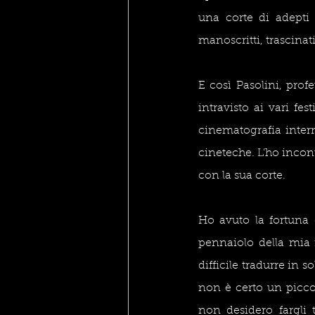
una corte di adepti d
manoscritti, trascinat
E così Pasolini, profe
intravisto ai vari fe
cinematografia inter
cineteche. L’ho incont
con la sua corte.
Ho avuto la fortuna 
pennaiolo della mia
difficile tradurre in s
non è certo un piccol
non desidero fargli t