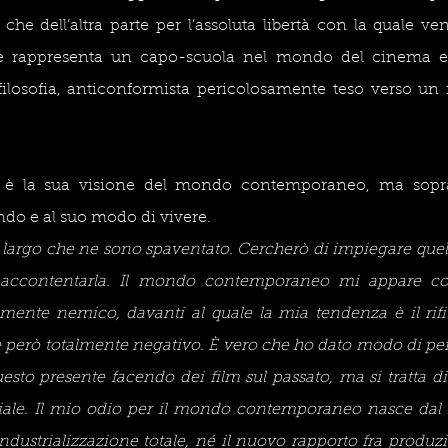
 che dell’altra parte per l’assoluta libertà con la quale ve
te rappresenta un capo-scuola nel mondo del cinema ed
filosofia, anticonformista pericolosamente teso verso un f
l è la sua visione del mondo contemporaneo, ma soprat
do e al suo modo di vivere.
largo che ne sono spaventato. Cercherò di impiegare quel 
accontentarla. Il mondo contemporaneo mi appare co
mente nemico, davanti al quale la mia tendenza è il rifi
però totalmente negativo. È vero che ho dato modo di pen
uesto presente facendo dei film sul passato, ma si tratta d
iale. Il mio odio per il mondo contemporaneo nasce dal f
’industrializzazione totale, né il nuovo rapporto fra produ