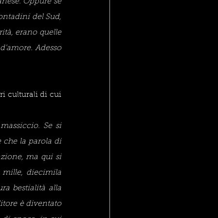
anese. Oppure se 
ntadini del Sud, 
rità, erano quelle 
 d’amore. Adesso 
 culturali di cui 
assiccio. Se si 
che la parola di 
zione, ma qui si 
ille, diecimila 
a bestialità alla 
tore è diventato 