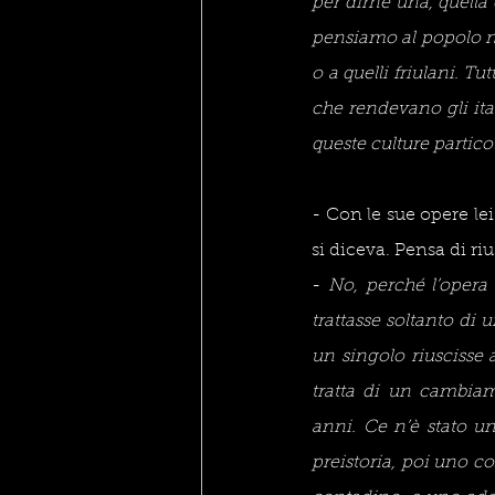
per dirne una, quella
pensiamo al popolo na
o a quelli friulani. Tu
che rendevano gli ital
queste culture particol
- Con le sue opere lei 
si diceva. Pensa di riu
- 
No, perché l’opera 
trattasse soltanto di
un singolo riuscisse 
tratta di un cambiam
anni. Ce n’è stato uno
preistoria, poi uno c