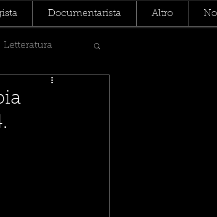
ista
Documentarista
Altro
Not
Letteratura
bia
.