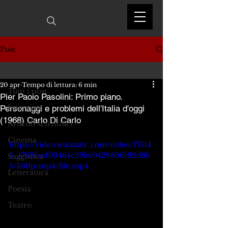
Post
Tutti i post
20 apr
Tempo di lettura: 6 min
Tutti i post
Pier Paolo Pasolini: Primo piano.
Interviste
Personaggi e problemi dell'Italia d'oggi
(1968) Carlo Di Carlo
Articoli scientifici
Cinema
https://video.wixstatic.com/video/f7514
5_1769faaf03464c59b69429806192d6b
Saggistica
5/360p/mp4/file.mp4
Letteratura
Poesia
Teatro